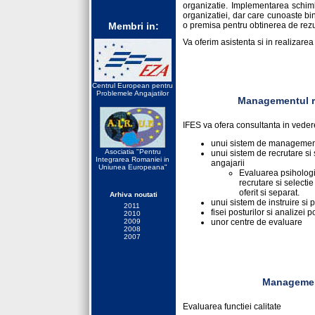
organizatie. Implementarea schimb
organizatiei, dar care cunoaste bine
Membri in:
o premisa pentru obtinerea de rez
Va oferim asistenta si in realizarea
Centrul European pentru
Problemele Angajatilor
Managementul r
IFES va ofera consultanta in vedere
unui sistem de management
Asociatia "Pentru
unui sistem de recrutare si
Integrarea Romaniei in
angajarii
Uniunea Europeana"
Evaluarea psihologi
recrutare si selectie
oferit si separat.
Arhiva noutati
unui sistem de instruire si 
2011
fisei posturilor si analizei p
2010
2009
unor centre de evaluare
2008
2007
Management
Evaluarea functiei calitate