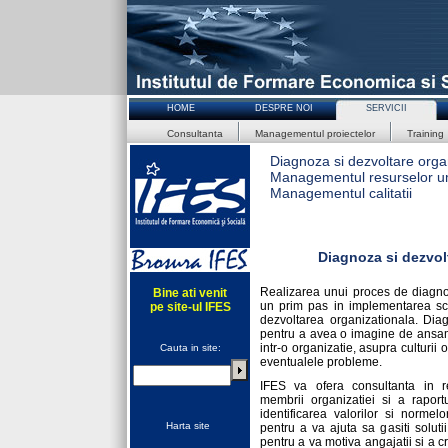
HOME
DESPRE NOI
SERVICII
Consultanta
Managementul proiectelor
Training
Diagnoza si dezvoltare orga
Managementul resurselor 
Managementul calitatii
Diagnoza si dezvol
Realizarea unui proces de diagno
Bine ati venit
un prim pas in implementarea sch
pe site-ul IFES
dezvoltarea organizationala. Diag
pentru a avea o imagine de ansam
intr-o organizatie, asupra culturii 
Cauta in site:
eventualele probleme.
IFES va ofera consultanta in rea
membrii organizatiei si a raportu
identificarea valorilor si norme
Harta site
pentru a va ajuta sa gasiti solut
pentru a va motiva angajatii si a 