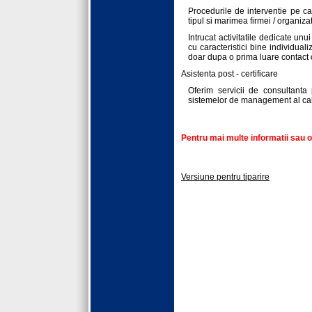
Procedurile de interventie pe c
tipul si marimea firmei / organizat
Intrucat activitatile dedicate unui
cu caracteristici bine individual
doar dupa o prima luare contact c
Asistenta post - certificare
Oferim servicii de consultanta
sistemelor de management al cali
Pentru mai multe informatii sau o
Versiune pentru tiparire