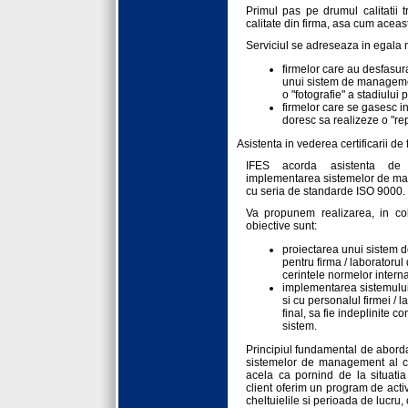
Primul pas pe drumul calitatii t
calitate din firma, asa cum aceas
Serviciul se adreseaza in egala
firmelor care au desfasura
unui sistem de management
o "fotografie" a stadiului 
firmelor care se gasesc in 
doresc sa realizeze o "repe
Asistenta in vederea certificarii de 
IFES acorda asistenta de s
implementarea sistemelor de mana
cu seria de standarde ISO 9000.
Va propunem realizarea, in col
obiective sunt:
proiectarea unui sistem d
pentru firma / laboratoru
cerintele normelor intern
implementarea sistemului d
si cu personalul firmei / l
final, sa fie indeplinite co
sistem.
Principiul fundamental de abord
sistemelor de management al cal
acela ca pornind de la situatia
client oferim un program de acti
cheltuielile si perioada de lucru,