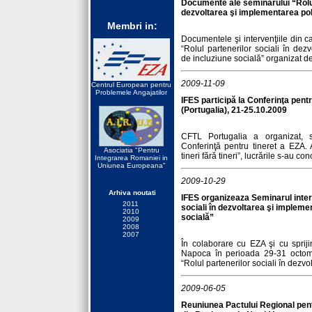
Documente ale seminarului “Rolul 
dezvoltarea şi implementarea poli
Membri in:
Documentele şi intervenţiile din c
“Rolul partenerilor sociali în dezv
de incluziune socială” organizat de
2009-11-09
Centrul European pentru
Problemele Angajatilor
IFES participă la Conferinţa pen
(Portugalia), 21-25.10.2009
CFTL Portugalia a organizat,
Conferinţă pentru tineret a EZA.
Asociatia "Pentru
tineri fără tineri”, lucrările s-au co
Integrarea Romaniei in
Uniunea Europeana"
2009-10-29
Arhiva noutati
IFES organizeaza Seminarul intern
2011
sociali în dezvoltarea şi implemen
2010
socială”
2009
2008
2007
În colaborare cu EZA şi cu sprij
Napoca în perioada 29-31 octomb
“Rolul partenerilor sociali în dezv
2009-06-05
Reuniunea Pactului Regional pent