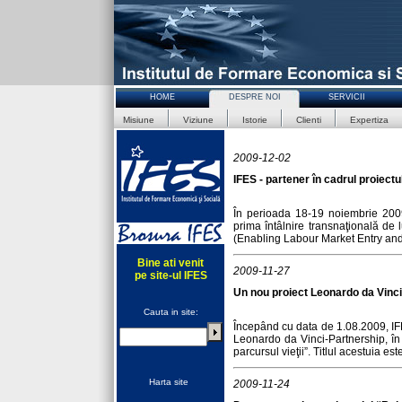
HOME
DESPRE NOI
SERVICII
Misiune
Viziune
Istorie
Clienti
Expertiza
2009-12-02
IFES - partener în cadrul proiec
În perioada 18-19 noiembrie 2009 
prima întâlnire transnaţională de 
(Enabling Labour Market Entry and
Bine ati venit
2009-11-27
pe site-ul IFES
Un nou proiect Leonardo da Vinci
Cauta in site:
Începând cu data de 1.08.2009, IFE
Leonardo da Vinci-Partnership, în 
parcursul vieţii”. Titlul acestuia est
Harta site
2009-11-24