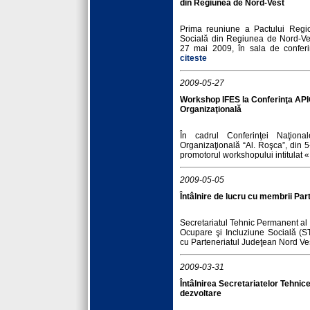
din Regiunea de Nord-Vest
Prima reuniune a Pactului Regio
Socială din Regiunea de Nord-Ves
27 mai 2009, în sala de conferinţ
citeste
2009-05-27
Workshop IFES la Conferinţa APIO
Organizaţională
În cadrul Conferinţei Naţiona
Organizaţională “Al. Roşca”, din 5
promotorul workshopului intitulat « 
2009-05-05
Întâlnire de lucru cu membrii Par
Secretariatul Tehnic Permanent al
Ocupare şi Incluziune Socială (
cu Parteneriatul Judeţean Nord Ve
2009-03-31
Întâlnirea Secretariatelor Tehnic
dezvoltare