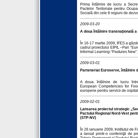
Prima întâlnire de lucru a Secre
Pactelor Teritoriale pentru Ocup
Socială din cele 8 regiuni de dezvo
2009-03-20
A doua întâlnire transnaţională a 
În 16-17 martie 2009, IFES a găzdui
cadrul proiectului EIPIL –Pan “Euro
Informal Learning-“Pastures New”.
2009-03-01
Parteneriat Euroserve, întâlnire 
A doua întâlnire de lucru între
European Competencies for Foo
europene pentru servicii de ospitali
2009-02-01
Lansarea proiectul strategic „Se
Pactului Regional Nord-Vest pent
(STP-NV)
În 26 ianuarie 2009, Institutul de
a lansat printr-o conferinţă de pre