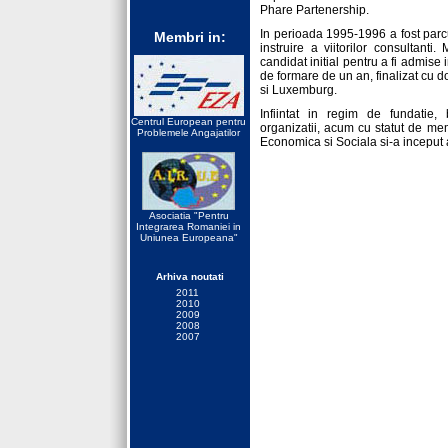
Phare Partenership.
In perioada 1995-1996 a fost parcu
Membri in:
instruire a viitorilor consultan
candidat initial pentru a fi admise 
de formare de un an, finalizat cu d
si Luxemburg.
Infiintat in regim de fundatie, 
Centrul European pentru
organizatii, acum cu statut de mem
Problemele Angajatilor
Economica si Sociala si-a inceput 
Asociatia "Pentru
Integrarea Romaniei in
Uniunea Europeana"
Arhiva noutati
2011
2010
2009
2008
2007