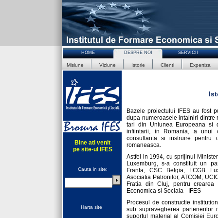
HOME
DESPRE NOI
SERVICII
Misiune
Viziune
Istorie
Clienti
Expertiza
Ist
Bazele proiectului IFES au fost p
dupa numeroasele intalniri dintre r
tari din Uniunea Europeana si 
infiintarii, in Romania, a unui
consultanta si instruire pentru
Bine ati venit
romaneasca.
pe site-ul IFES
Astfel in 1994, cu sprijinul Ministe
Luxemburg, s-a constituit un p
Cauta in site:
Franta, CSC Belgia, LCGB Lu
Asociatia Patronilor, ATCOM, UC
Fratia din Cluj, pentru crearea 
Economica si Sociala - IFES
Procesul de constructie institutio
Harta site
sub supravegherea partenerilor m
suportul material al Comisiei Eur