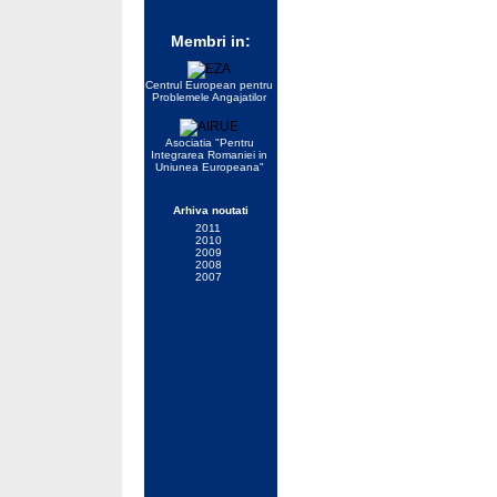
Membri in:
Centrul European pentru
Problemele Angajatilor
Asociatia "Pentru
Integrarea Romaniei in
Uniunea Europeana"
Arhiva noutati
2011
2010
2009
2008
2007