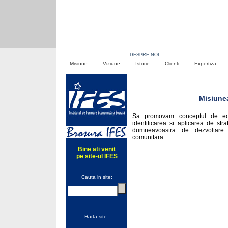
HOME
DESPRE NOI
SERVICII
Misiune
Viziune
Istorie
Clienti
Expertiza
Misiune
Sa promovam conceptul de educ
identificarea si aplicarea de stra
dumneavoastra de dezvoltare 
comunitara.
Bine ati venit
pe site-ul IFES
Cauta in site:
Harta site