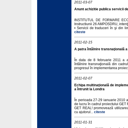
2011-03-07
Anunt achizitie publica servicii d
INSTITUTUL DE FORMARE ECON
Instructiunii 26 AMPOSDRU, intenţ
• Servicii de traduceri în şi din l
citeste
2011-02-15
A patra întâlnire transnaţională
În data de 8 februarie 2011 a a
întâlnire transnaţională din cadru
progresul în implementarea proiectu
2011-02-07
Echipa multinaţională de impleme
a întrunit la Londra
În perioada 27-29 ianuarie 2010 a 
de lucru în cadrul proiectului GET
GET REAL! promovează utilizarea 
cu ajutorul...
citeste
2011-01-31