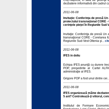
Cluj-Napoca, în sala de şedinţe d
dezbatere informativă din cadrul 
2011-06-08
Invitaţie: Conferinţa de presă Un 
proiectului transnaţional CORE -
cerinţele pieţei în Regiunile Sud-
Invitaţie: Conferinţa de presă Un a
transnaţional CORE - Corelarea for
Regiunile Sud-Vest Oltenia şi...
cit
2011-06-08
IFES in doliu
Echipa IFES anunţă cu durere trec
POP, preşedinte al Cartel ALFA
administraţie al IFES.
Grigore POP a fost unul dintre cei..
2011-06-08
IFES organizează mâine dezbatere
5 ani? Controlează-ţi viitorul, con
Institutul de Formare Economi