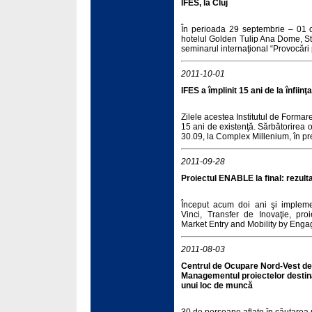
IFES, la Cluj
În perioada 29 septembrie – 01 o
hotelul Golden Tulip Ana Dome, Str.
seminarul internaţional “Provocări 
2011-10-01
IFES a împlinit 15 ani de la înfiinţ
Zilele acestea Institutul de Forma
15 ani de existenţă. Sărbătorirea ofi
30.09, la Complex Millenium, în pr
2011-09-28
Proiectul ENABLE la final: rezult
Început acum doi ani şi implem
Vinci, Transfer de Inovaţie, pr
Market Entry and Mobility by Enga
2011-08-03
Centrul de Ocupare Nord-Vest de
Managementul proiectelor destina
unui loc de muncă