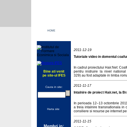
HOME
DESPRE NOI
SERVICII
Solutii exi
2011-12-19
Tutoriale video in domeniul coafur
In cadrul proiectului Hair.Net: Coaf
Bine ati venit
pentru instruire la nivel nation
pe site-ul IFES
329) au fost adaptate in limba rom
2011-11-17
Cauta in site:
Intalnire de proiect Hair.net, la B
In perioada 12–13 octombrie 2011, 
a treia intalnire transnationala in 
Harta site
consiliere si resurse pe internet pen
2011-11-15
Membri in: