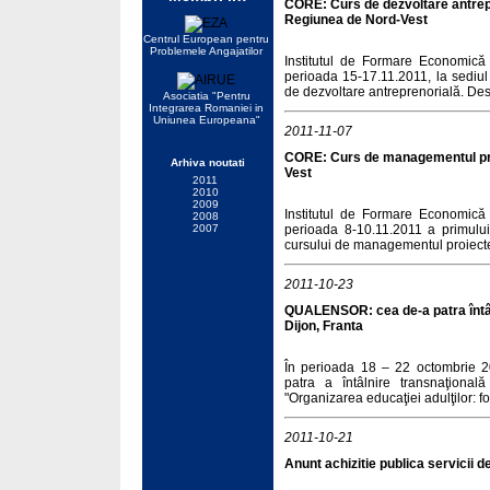
CORE: Curs de dezvoltare antrep
Regiunea de Nord-Vest
Centrul European pentru
Problemele Angajatilor
Institutul de Formare Economică 
perioada 15-17.11.2011, la sediul 
de dezvoltare antreprenorială. Des
Asociatia "Pentru
Integrarea Romaniei in
Uniunea Europeana"
2011-11-07
CORE: Curs de managementul pro
Arhiva noutati
Vest
2011
2010
2009
Institutul de Formare Economică 
2008
2007
perioada 8-10.11.2011 a primului
cursului de managementul proiectel
2011-10-23
QUALENSOR: cea de-a patra întâln
Dijon, Franta
În perioada 18 – 22 octombrie 20
patra a întâlnire transnaţională
"Organizarea educaţiei adulţilor: fo
2011-10-21
Anunt achizitie publica servicii de