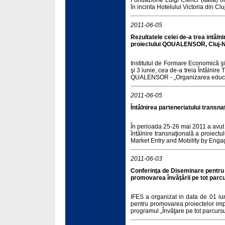
Fondazione Luigi Clerici (Italia) 
în incinta Hotelului Victoria din C
2011-06-05
Rezultatele celei de-a trea intâlni
proiectului QOUALENSOR, Cluj-Na
Institutul de Formare Economică şi 
şi 3 iunie, cea de-a treia Întâlnire
QUALENSOR - „Organizarea educaţ
2011-06-05
Întâlnirea parteneriatului transn
În perioada 25-26 mai 2011 a avut
întâlnire transnaţională a proiect
Market Entry and Mobility by Enga
2011-06-03
Conferinţa de Diseminare pentru 
promovarea învăţării pe tot parcur
IFES a organizat in data de 01 iu
pentru promovarea proiectelor impl
programul „Învăţare pe tot parcursul 