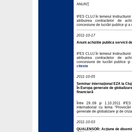
ANUNŢ
IFES CLUJ în temeiul Instructiun
atribuirea contractelor de achi
concesiune de lucrări publice şi a 
2011-10-17
Anunt achizitie publica servicii de
IFES CLUJ în temeiul Instructiun
atribuirea contractelor de achi
concesiune de lucrări publice şi 
citeste
2011-10-05
Seminar internaţional EZA la Cluj
în Europa generate de globalizare
financiară
Între 29..09 şi 1.10.2011 IFES
international cu tema “Provocări
generate de globalizare şi de criz
2011-10-03
QUALENSOR: Acţiune de disemin