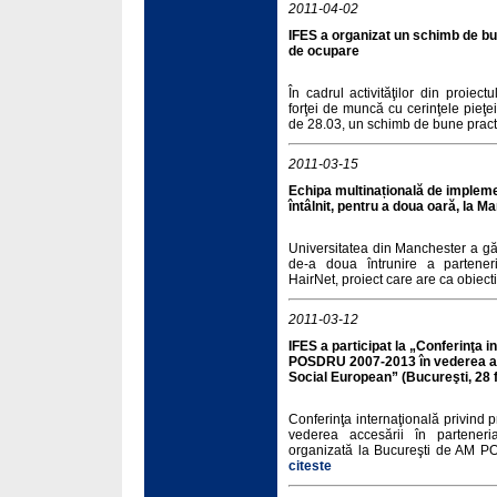
2011-04-02
IFES a organizat un schimb de bun
de ocupare
În cadrul activităţilor din proiec
forţei de muncă cu cerinţele pieţei
de 28.03, un schimb de bune practic
2011-03-15
Echipa multinațională de impleme
întâlnit, pentru a doua oară, la 
Universitatea din Manchester a găz
de-a doua întrunire a parteneria
HairNet, proiect care are ca obiecti
2011-03-12
IFES a participat la „Conferinţa 
POSDRU 2007-2013 în vederea acc
Social European” (Bucureşti, 28 f
Conferinţa internaţională privi
vederea accesării în partener
organizată la Bucureşti de AM P
citeste