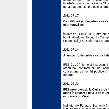
30 de persoane aflate în căutarea
Nord-Vest participă de azi, la Clu
de Managementul proiectelor, organ
2011-07-17
Ce calificări şi competenţe se c
informativă Dej
În data de 14 iulie 2011, între orel
holul Hotelului Elyon, Str.Crângu
Economică şi Socială Cluj a organi
2011-07-14
Anunt achizitie publica servicii de
IFES CLUJ în temeiul Instructiun
atribuirea contractelor de achi
concesiune de lucrări publice şi 
citeste
2011-06-30
IFES promovează, la Cluj, servicii
aflate în căutarea unui lc de mun
ocupare Nord-Vest
Institutul de Formare Economică ş