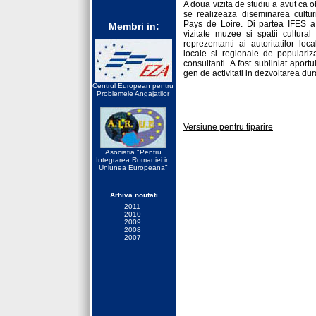
A doua vizita de studiu a avut ca 
se realizeaza diseminarea culturii
Pays de Loire. Di partea IFES a p
Membri in:
vizitate muzee si spatii cultural s
reprezentanti ai autoritatilor loc
locale si regionale de popularizare
consultanti. A fost subliniat aport
gen de activitati in dezvoltarea dur
Centrul European pentru
Problemele Angajatilor
Versiune pentru tiparire
Asociatia "Pentru
Integrarea Romaniei in
Uniunea Europeana"
Arhiva noutati
2011
2010
2009
2008
2007