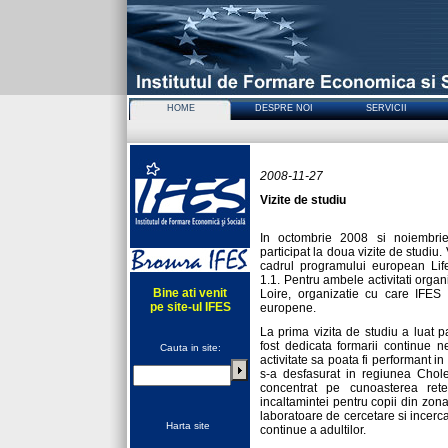
HOME
DESPRE NOI
SERVICII
Solutii e
2008-11-27
Vizite de studiu
In octombrie 2008 si noiembri
participat la doua vizite de studiu.
cadrul programului european Life
1.1. Pentru ambele activitati org
Bine ati venit
Loire, organizatie cu care IFES 
pe site-ul IFES
europene.
La prima vizita de studiu a luat pa
fost dedicata formarii continue
Cauta in site:
activitate sa poata fi performant in
s-a desfasurat in regiunea Chole
concentrat pe cunoasterea rete
incaltamintei pentru copii din zona.
laboratoare de cercetare si incercar
Harta site
continue a adultilor.