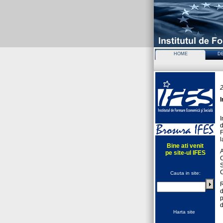
HOME
D
Sol
I
I
F
l
Bine ati venit
pe site-ul IFES
S
C
Cauta in site:
R
d
p
d
Harta site