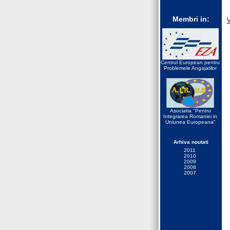
Membri in:
V
Centrul European pentru
Problemele Angajatilor
Asociatia "Pentru
Integrarea Romaniei in
Uniunea Europeana"
Arhiva noutati
2011
2010
2009
2008
2007