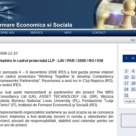
ESPRE NOI
SERVICII
INFO
CONTACT
utii exista. C
2008-12-10
l
m
ntalnire in cadrul proiectului LLP - LdV / PAR / 2008 / RO / 038
3
4
n perioada 4 – 6 decembrie 2008 IFES a fost gazda primei intalniri
din cadrul proiectului "Working Together to develop Competency
10
11
rameworks Partnership". Reuniunea a avut loc in Cluj-Napoca (RO),
17
18
a sediul IFES.
24
25
Au luat parte reprezentanti ai partenerilor din proiect The MRS
31
Consultancy Ltd (UK), ASSET TECHNOLOGY Ltd. (GR), Wyższa
zkoła Biznesu National Louis University (PL), Fondazione "Luigi
lerici" (IT), Institutul de Formare Economică şi Socială (RO).
eprezentantii organizatiilor partenere au avut ocazia sa se cunoasca
irect. Intalnirea a fost dedicata trecerii in revista a obiectivelor din
roiect, alocarii de responsabilitati, stabilirii unui calendar pentru cei
oi ani de proiect.