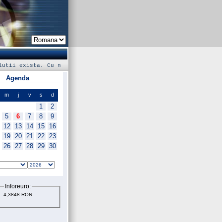
u no
Agenda
m
j
v
s
d
1
2
5
6
7
8
9
12
13
14
15
16
19
20
21
22
23
26
27
28
29
30
Inforeuro:
4,3848 RON