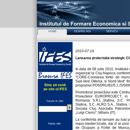
HOME
DESPRE NOI
SERVICII
Solutii e
2010-07-19
Lansarea proiectului strategic 
In data de 08 iulie 2010, Institut
organizat la Cluj-Napoca conferint
“CORE-Corelarea fortei de munca
Sud-Vest Oltenia si Nord-Vest” f
Bine ati venit
programul POSDRU/82/5.1./S/589
pe site-ul IFES
Promotorul proiectului este Centr
Proiectelor EUROPROJECT, in pa
Romania S.R.L.,Slatina, S.C. P
Cauta in site:
Slatina, S.C. ALRO S.A., Slatina,
Sociala Cluj, Asociatia Patronilo
„Luigi Clerici”, Milano (IT).
La conferinta de lansare au luat pa
mass-mediei locale, dar si ai unor
Harta site
de Ocupare a Fortei de Munca, 