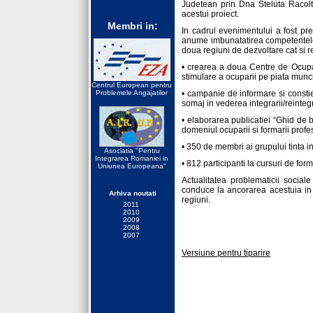
Judetean prin Dna Steluta Racolt
acestui proiect.
Membri in:
In cadrul evenimentului a fost prez
anume imbunatatirea competentelo
doua regiuni de dezvoltare cat si r
• crearea a doua Centre de Ocupar
stimulare a ocuparii pe piata munci
Centrul European pentru
Problemele Angajatilor
• campanie de informare si constie
somaj in vederea integrarii/reintegr
• elaborarea publicatiei “Ghid de 
domeniul ocuparii si formarii profe
• 350 de membri ai grupului tinta inf
Asociatia "Pentru
Integrarea Romaniei in
• 812 participanti la cursuri de fo
Uniunea Europeana"
Actualitatea problematicii sociale
conduce la ancorarea acestuia in
Arhiva noutati
regiuni.
2011
2010
2009
2008
2007
Versiune pentru tiparire